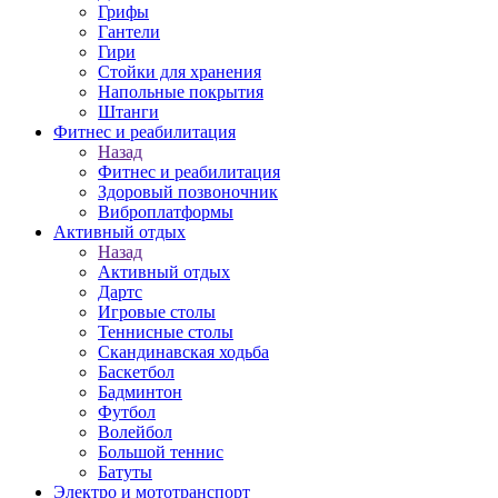
Грифы
Гантели
Гири
Стойки для хранения
Напольные покрытия
Штанги
Фитнес и реабилитация
Назад
Фитнес и реабилитация
Здоровый позвоночник
Виброплатформы
Активный отдых
Назад
Активный отдых
Дартс
Игровые столы
Теннисные столы
Скандинавская ходьба
Баскетбол
Бадминтон
Футбол
Волейбол
Большой теннис
Батуты
Электро и мототранспорт