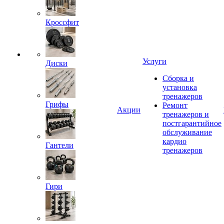
Кроссфит
Услуги
Диски
Сборка и
установка
тренажеров
Грифы
Ремонт
Акции
тренажеров и
постгарантийное
обслуживание
кардио
Гантели
тренажеров
Гири