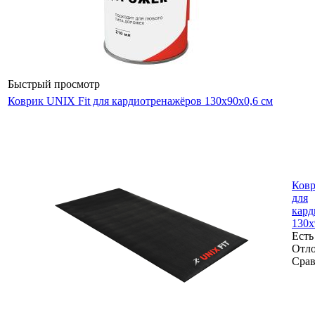
Быстрый просмотр
Коврик UNIX Fit для кардиотренажёров 130x90x0,6 см
Ковр
для
кард
130x
Есть
Отл
Срав