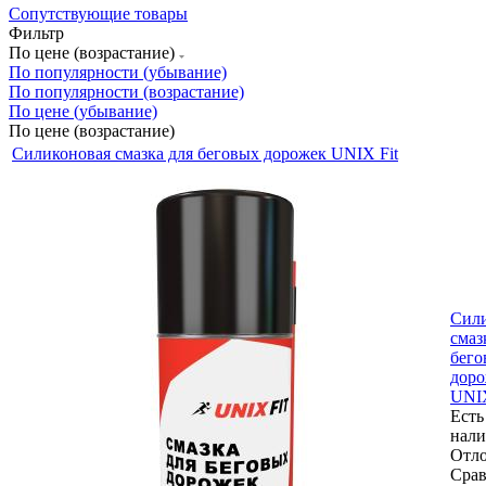
Сопутствующие товары
Фильтр
По цене (возрастание)
По популярности (убывание)
По популярности (возрастание)
По цене (убывание)
По цене (возрастание)
Силиконовая смазка для беговых дорожек UNIX Fit
Сил
смаз
бего
дор
UNIX
Есть
нал
Отл
Срав