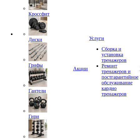
Кроссфит
Услуги
Диски
Сборка и
установка
тренажеров
Грифы
Ремонт
Акции
тренажеров и
постгарантийное
обслуживание
кардио
Гантели
тренажеров
Гири