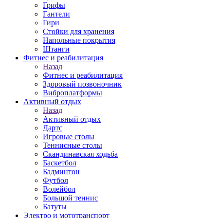
Грифы
Гантели
Гири
Стойки для хранения
Напольные покрытия
Штанги
Фитнес и реабилитация
Назад
Фитнес и реабилитация
Здоровый позвоночник
Виброплатформы
Активный отдых
Назад
Активный отдых
Дартс
Игровые столы
Теннисные столы
Скандинавская ходьба
Баскетбол
Бадминтон
Футбол
Волейбол
Большой теннис
Батуты
Электро и мототранспорт