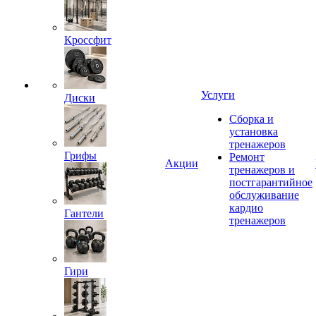
Кроссфит
Услуги
Диски
Сборка и
установка
тренажеров
Грифы
Ремонт
Акции
тренажеров и
постгарантийное
обслуживание
кардио
Гантели
тренажеров
Гири