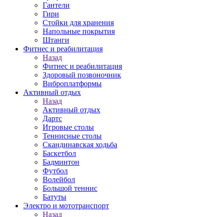
Гантели
Гири
Стойки для хранения
Напольные покрытия
Штанги
Фитнес и реабилитация
Назад
Фитнес и реабилитация
Здоровый позвоночник
Виброплатформы
Активный отдых
Назад
Активный отдых
Дартс
Игровые столы
Теннисные столы
Скандинавская ходьба
Баскетбол
Бадминтон
Футбол
Волейбол
Большой теннис
Батуты
Электро и мототранспорт
Назад