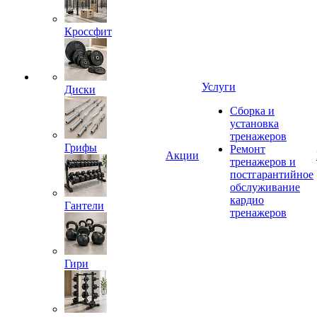
Кроссфит
Услуги
Диски
Сборка и
установка
тренажеров
Грифы
Ремонт
Акции
тренажеров и
постгарантийное
обслуживание
кардио
Гантели
тренажеров
Гири