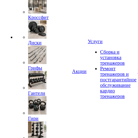
Кроссфит
Услуги
Диски
Сборка и
установка
тренажеров
Грифы
Ремонт
Акции
тренажеров и
постгарантийное
обслуживание
кардио
Гантели
тренажеров
Гири