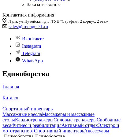
Заказать звонок
Контактная информация
г.Тула, ул. Путейская, д.5, ТУЦ "Сарафан", 2 корпус, 2 этаж
sales
@trenager71.ru
Вконтакте
Instagram
Telegram
WhatsApp
Единоборства
Главная
-
Каталог
-
Спортивный инвентарь
Массажные кресла
Массажеры и массажные
столы
Кардиотренажеры
Силовые тренажеры
Свободные
веса
Фитнес и реабилитация
Активный отдых
Электро и
мототранспорт
Спортивный инвентарь
Аксессуары
-
Единоборства
-
Единоборства