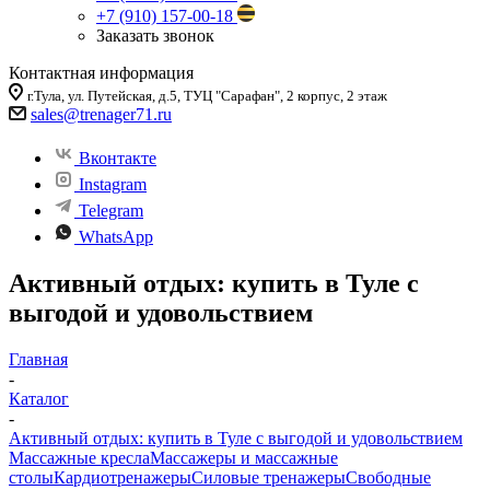
+7 (910) 157-00-18
Заказать звонок
Контактная информация
г.Тула, ул. Путейская, д.5, ТУЦ "Сарафан", 2 корпус, 2 этаж
sales
@trenager71.ru
Вконтакте
Instagram
Telegram
WhatsApp
Активный отдых: купить в Туле с
выгодой и удовольствием
Главная
-
Каталог
-
Активный отдых: купить в Туле с выгодой и удовольствием
Массажные кресла
Массажеры и массажные
столы
Кардиотренажеры
Силовые тренажеры
Свободные