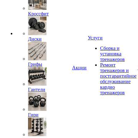
Кроссфит
Услуги
Диски
Сборка и
установка
тренажеров
Грифы
Ремонт
Акции
тренажеров и
постгарантийное
обслуживание
кардио
Гантели
тренажеров
Гири