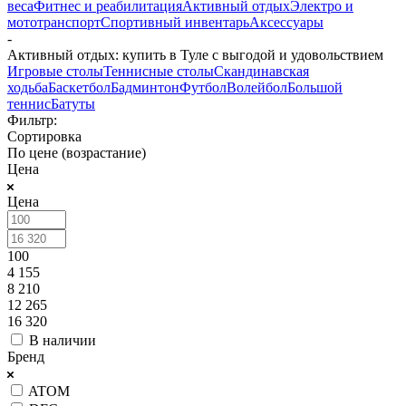
веса
Фитнес и реабилитация
Активный отдых
Электро и
мототранспорт
Спортивный инвентарь
Аксессуары
-
Активный отдых: купить в Туле с выгодой и удовольствием
Игровые столы
Теннисные столы
Скандинавская
ходьба
Баскетбол
Бадминтон
Футбол
Волейбол
Большой
теннис
Батуты
Фильтр:
Сортировка
По цене (возрастание)
Цена
Цена
100
4 155
8 210
12 265
16 320
В наличии
Бренд
ATOM