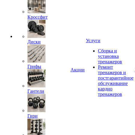
Кроссфит
Услуги
Диски
Сборка и
установка
тренажеров
Грифы
Ремонт
Акции
тренажеров и
постгарантийное
обслуживание
кардио
Гантели
тренажеров
Гири