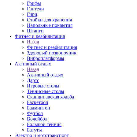
Грифы
Гантели
Гири
Стойки для хранения
Напольные покрытия
Штанги
Фитнес и реабилитация
Назад
Фитнес и реабилитация
Здоровый позвоночник
Виброплатформы
Активный отдых
Назад
Активный отдых
Дартс
Игровые столы
Теннисные столы
Скандинавская ходьба
Баскетбол
Бадминтон
Футбол
Волейбол
Большой теннис
Батуты
Электро и мототранспорт