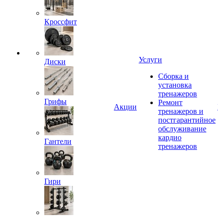
Кроссфит
Услуги
Диски
Сборка и
установка
тренажеров
Грифы
Ремонт
Акции
тренажеров и
постгарантийное
обслуживание
кардио
Гантели
тренажеров
Гири