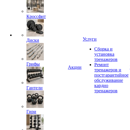
Кроссфит
Услуги
Диски
Сборка и
установка
тренажеров
Грифы
Ремонт
Акции
тренажеров и
постгарантийное
обслуживание
кардио
Гантели
тренажеров
Гири