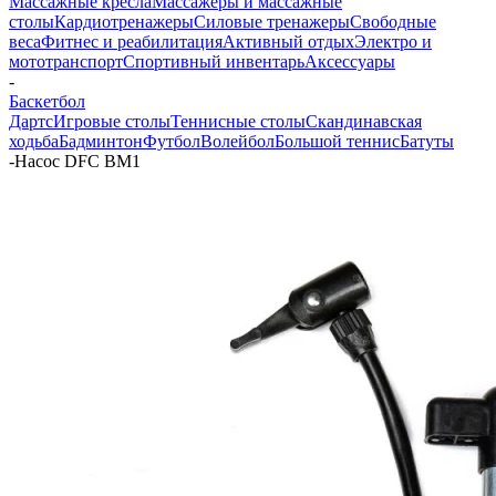
Массажные кресла
Массажеры и массажные
столы
Кардиотренажеры
Силовые тренажеры
Свободные
веса
Фитнес и реабилитация
Активный отдых
Электро и
мототранспорт
Спортивный инвентарь
Аксессуары
-
Баскетбол
Дартс
Игровые столы
Теннисные столы
Скандинавская
ходьба
Бадминтон
Футбол
Волейбол
Большой теннис
Батуты
-
Насос DFC BM1