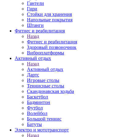
Гантели
Гири
Стойки для хранения
Напольные покрытия
Штанги
Фитнес и реабилитация
Назад
Фитнес и реабилитация
Здоровый позвоночник
Виброплатформы
Активный отдых
Назад
Активный отдых
Дартс
Игровые столы
Теннисные столы
Скандинавская ходьба
Баскетбол
Бадминтон
Футбол
Волейбол
Большой теннис
Батуты
Электро и мототранспорт
Назад