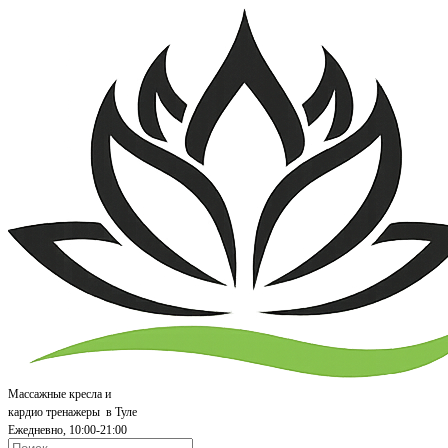
Массажные кресла и
кардио т
ренажеры
в Туле
Ежедневно, 10:00-21:00