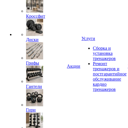
Кроссфит
Услуги
Диски
Сборка и
установка
тренажеров
Грифы
Ремонт
Акции
тренажеров и
постгарантийное
обслуживание
кардио
Гантели
тренажеров
Гири