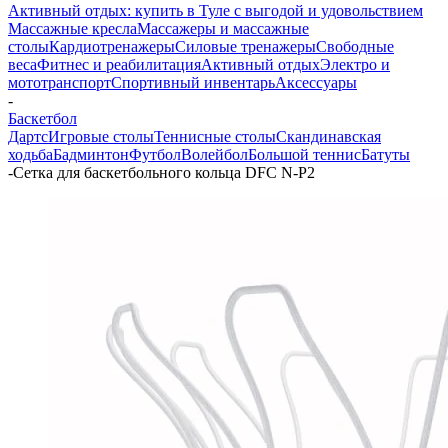
Активный отдых: купить в Туле с выгодой и удовольствием
Массажные кресла
Массажеры и массажные
столы
Кардиотренажеры
Силовые тренажеры
Свободные
веса
Фитнес и реабилитация
Активный отдых
Электро и
мототранспорт
Спортивный инвентарь
Аксессуары
-
Баскетбол
Дартс
Игровые столы
Теннисные столы
Скандинавская
ходьба
Бадминтон
Футбол
Волейбол
Большой теннис
Батуты
-
Сетка для баскетбольного кольца DFC N-P2