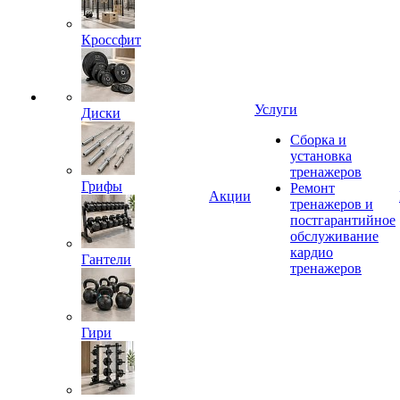
Кроссфит
Услуги
Диски
Сборка и
установка
тренажеров
Грифы
Ремонт
Акции
тренажеров и
постгарантийное
обслуживание
кардио
Гантели
тренажеров
Гири