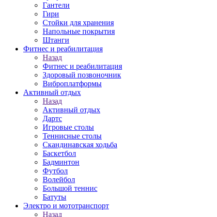
Гантели
Гири
Стойки для хранения
Напольные покрытия
Штанги
Фитнес и реабилитация
Назад
Фитнес и реабилитация
Здоровый позвоночник
Виброплатформы
Активный отдых
Назад
Активный отдых
Дартс
Игровые столы
Теннисные столы
Скандинавская ходьба
Баскетбол
Бадминтон
Футбол
Волейбол
Большой теннис
Батуты
Электро и мототранспорт
Назад