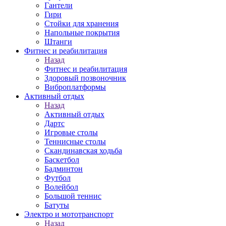
Гантели
Гири
Стойки для хранения
Напольные покрытия
Штанги
Фитнес и реабилитация
Назад
Фитнес и реабилитация
Здоровый позвоночник
Виброплатформы
Активный отдых
Назад
Активный отдых
Дартс
Игровые столы
Теннисные столы
Скандинавская ходьба
Баскетбол
Бадминтон
Футбол
Волейбол
Большой теннис
Батуты
Электро и мототранспорт
Назад