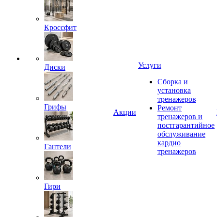
Кроссфит
Услуги
Диски
Сборка и
установка
тренажеров
Грифы
Ремонт
Акции
тренажеров и
постгарантийное
обслуживание
кардио
Гантели
тренажеров
Гири