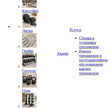
Кроссфит
Услуги
Диски
Сборка и
установка
тренажеров
Грифы
Ремонт
Акции
тренажеров и
постгарантийное
обслуживание
кардио
Гантели
тренажеров
Гири